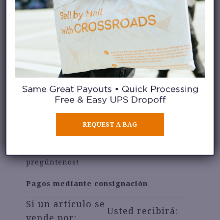
cualquier momento para comprar
cualquier cosa en la tienda.
Por consignación:
ofrecemos artículos
de diseño de alta gama en consignación,
con pagos de hasta el 70 % en efectivo.
Los pagos se realizan cuando el artículo
se vende. Si tiene un artículo que
REQUEST A BAG
prefiere entregar en consignación en
lugar de venderlo directamente, ¡solo
pregúntenos!
Pagos mediante consignación
Si un artículo se
Usted recibirá:
vende por: