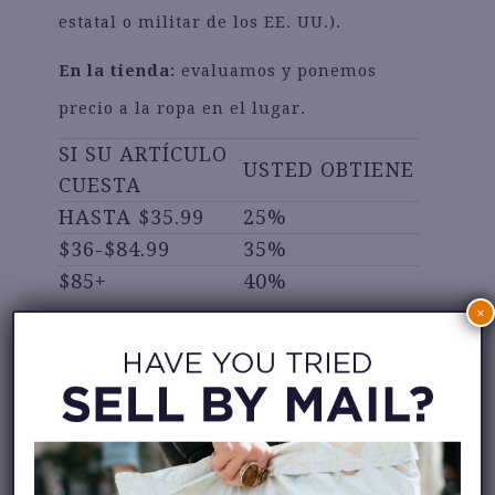
estatal o militar de los EE. UU.).
En la tienda:
evaluamos y ponemos
precio a la ropa en el lugar.
SI SU ARTÍCULO
USTED OBTIENE
CUESTA
HASTA $35.99
25%
$36-$84.99
35%
$85+
40%
×
¿Prefiere crédito en la tienda? Siempre
obtendrá un
45 % de descuento
por
cualquier artículo, independientemente
del precio. Utilice ese crédito en